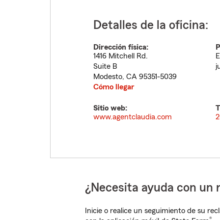
Detalles de la oficina:
Dirección física:
P
1416 Mitchell Rd.
E
Suite B
j
Modesto
,
CA
95351-5039
Cómo llegar
Sitio web:
T
www.agentclaudia.com
2
¿Necesita ayuda con un 
Inicie o realice un seguimiento de su rec
®