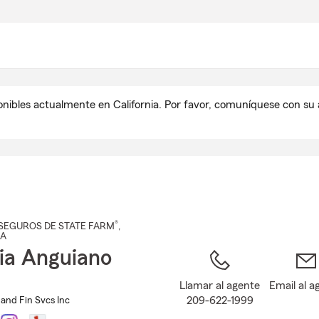
Pasar
al
contenido
principal
onibles actualmente en California. Por favor, comuníquese con s
®
SEGUROS DE STATE FARM
,
CA
ia Anguiano
Llamar al agente
Email al a
209-622-1999
 and Fin Svcs Inc