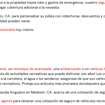
os a la propiedad hasta robo y gastos de emergencia, nuestro
segu
gar cobertura adicional si la necesita.
o, CA, para personalizar su póliza con coberturas, descuentos y
ilidad pueden variar.
tocicleta
hoy mismo.
ante
, un
remolque de acampada
, una
embarcación
o un
vehículo 
ista de actividades recreativas que puede disfrutar con ellos! Los 
a la carretera, el agua o los senderos, asegúrese de que sus vehí
 recreativos. Proteja sus artículos más preciados dondequiera qu
audia Anguiano en Modesto, CA, acerca de una cotización de segu
n agente
para obtener una cotización de seguro de vehículos recre