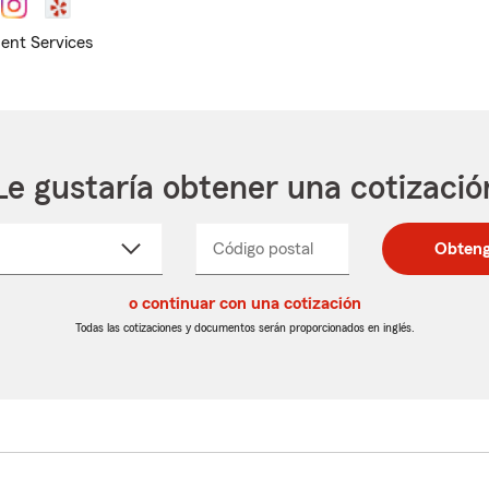
ent Services
Le gustaría obtener una cotizació
cione
Código postal
Ingresa
Ingresa
Obteng
_____
un
un
re
código
código
cto
o continuar con una cotización
postal
postal
de
de
Todas las cotizaciones y documentos serán proporcionados en inglés.
egable
5
5
dígitos
dígitos