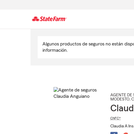
Comienzo
del
Algunos productos de seguros no están disp
contenido
información.
principal
AGENTE DE 
MODESTO
, 
Claud
ChFC®
Claudia A Ins